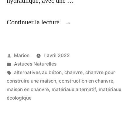
hydraulique, avec une …
« Construire
Continuer la lecture
Une
Maison,
Publié
Marion
1 avril 2022
En
par
Publié
Astuces Naturelles
Chanvre »
dans
Étiquettes :
alternatives au béton
,
chanvre
,
chanvre pour
construire une maison
,
construction en chanvre
,
maison en chanvre
,
matériaux alternatif
,
matériaux
écologique