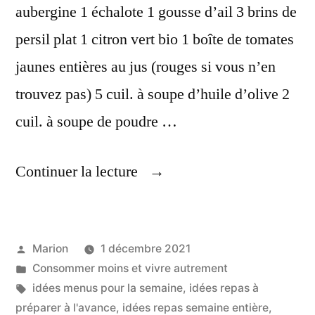
aubergine 1 échalote 1 gousse d’ail 3 brins de
persil plat 1 citron vert bio 1 boîte de tomates
jaunes entières au jus (rouges si vous n’en
trouvez pas) 5 cuil. à soupe d’huile d’olive 2
cuil. à soupe de poudre …
« Recettes
Continuer la lecture
Permettant,
De
Publié
Marion
1 décembre 2021
Tenir
par
Publié
Consommer moins et vivre autrement
Plusieurs
dans
Étiquettes :
idées menus pour la semaine
,
idées repas à
Jours »
préparer à l'avance
,
idées repas semaine entière
,