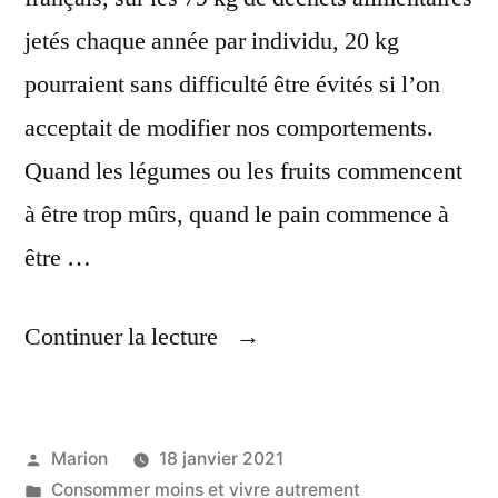
jetés chaque année par individu, 20 kg
pourraient sans difficulté être évités si l’on
acceptait de modifier nos comportements.
Quand les légumes ou les fruits commencent
à être trop mûrs, quand le pain commence à
être …
« 5
Continuer la lecture
Recettes
Anti-
Publié
Marion
18 janvier 2021
Gaspillage »
par
Publié
Consommer moins et vivre autrement