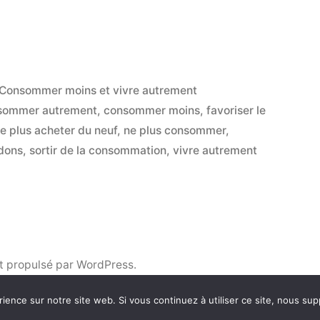
Publié
Consommer moins et vivre autrement
dans
sommer autrement
,
consommer moins
,
favoriser le
e plus acheter du neuf
,
ne plus consommer
,
 dons
,
sortir de la consommation
,
vivre autrement
t propulsé par WordPress.
rience sur notre site web. Si vous continuez à utiliser ce site, nous su