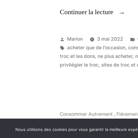
« Ne
Continuer la lecture
Plus
Acheter
Publié
Marion
3 mai 2022
De
par
Étiquettes :
acheter que de l'occasion
,
con
troc et les dons
,
ne plus acheter
,
n
Neuf »
privilégier le troc
,
sites de troc et
Consommer Autrement
,
Fièremen
Nous utilisons des cookies pour vous garantir la meilleure expé