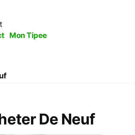
t
ct
Mon Tipee
uf
heter De Neuf