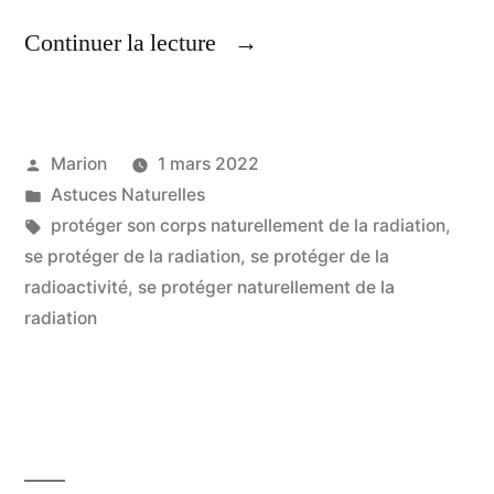
« Astuces
Continuer la lecture
Naturelles,
Contre
Publié
Marion
1 mars 2022
La
par
Publié
Astuces Naturelles
Radioactivité »
dans
Étiquettes :
protéger son corps naturellement de la radiation
,
se protéger de la radiation
,
se protéger de la
radioactivité
,
se protéger naturellement de la
radiation