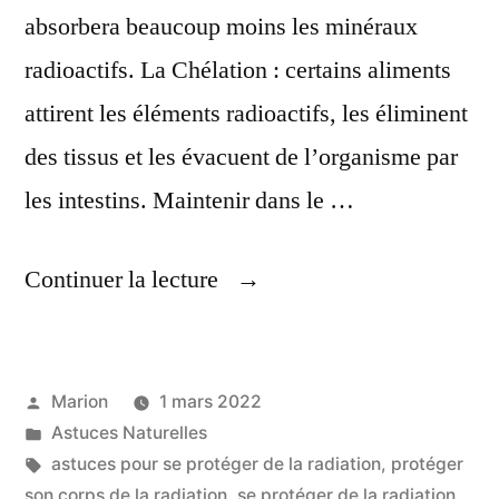
absorbera beaucoup moins les minéraux
radioactifs. La Chélation : certains aliments
attirent les éléments radioactifs, les éliminent
des tissus et les évacuent de l’organisme par
les intestins. Maintenir dans le …
« Se
Continuer la lecture
Protéger
De
Publié
Marion
1 mars 2022
La
par
Publié
Astuces Naturelles
Radiation,
dans
Étiquettes :
astuces pour se protéger de la radiation
,
protéger
Par
son corps de la radiation
,
se protéger de la radiation
,