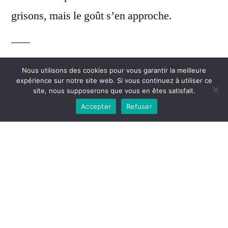
grisons, mais le goût s’en approche.
Ingrédients
Nous utilisons des cookies pour vous garantir la meilleure
expérience sur notre site web. Si vous continuez à utiliser ce
site, nous supposerons que vous en êtes satisfait.
Du filet de bœuf
Accepter
Refuser
Du poivre
Des herbes de Provence
Du gros sel
Réalisation