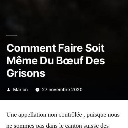
Comment Faire Soit
Même Du Bœuf Des
Grisons
Publié
Marion
27 novembre 2020
par
Une appellation non contrôlée , puisque nous
ne sommes pas dans le canton suisse des