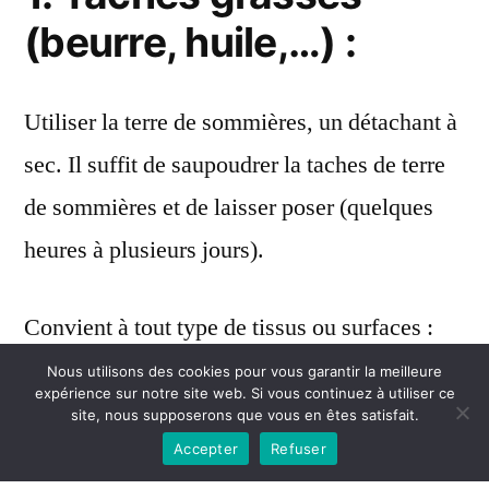
(beurre, huile,…) :
Utiliser la terre de sommières, un détachant à
sec. Il suffit de saupoudrer la taches de terre
de sommières et de laisser poser (quelques
heures à plusieurs jours).
Convient à tout type de tissus ou surfaces :
cuirs, textiles même délicats, canapés, sols…
Nous utilisons des cookies pour vous garantir la meilleure
expérience sur notre site web. Si vous continuez à utiliser ce
Une fois que le produit a agit, secouer et jeter
site, nous supposerons que vous en êtes satisfait.
Accepter
Refuser
la terre de sommières dans votre compost.