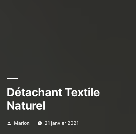
Détachant Textile
Naturel
Publié
Marion
21 janvier 2021
par