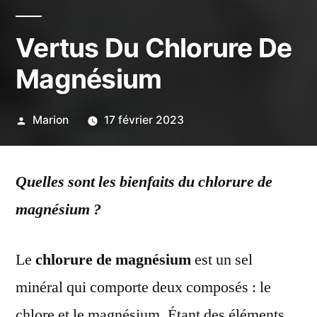
Vertus Du Chlorure De
Magnésium
Publié
Marion
17 février 2023
par
Quelles sont les bienfaits du chlorure de
magnésium ?
Le
chlorure de magnésium
est un sel
minéral qui comporte deux composés : le
chlore et le magnésium. Étant des éléments