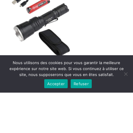
Nous utilisons des cookies pour vous garantir la meilleure
expérience sur notre site web. Si vous continuez à utiliser ce
site, nous supposerons que vous en êtes satisfait.
Accepter
Refuser
POINTS FORTS DE LA KLARUS
XT11X
Lampe torche compacte au design très
robuste