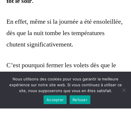
tôt le soir
.
En effet, même si la journée a été ensoleillée,
dès que la nuit tombe les températures
chutent significativement.
C’est pourquoi fermer les volets dès que le
jour décline vous permettra de conserver la
Nous utilisons des cookies pour vous garantir la meilleure
expérience sur notre site web. Si vous continuez à utiliser ce
chaleur accumulée pendant la journée à
site, nous supposerons que vous en êtes satisfait.
l’intérieur de votre maison.
Accepter
Refuser
2. METTEZ DES RIDEAUX À VOS FENÊTRES