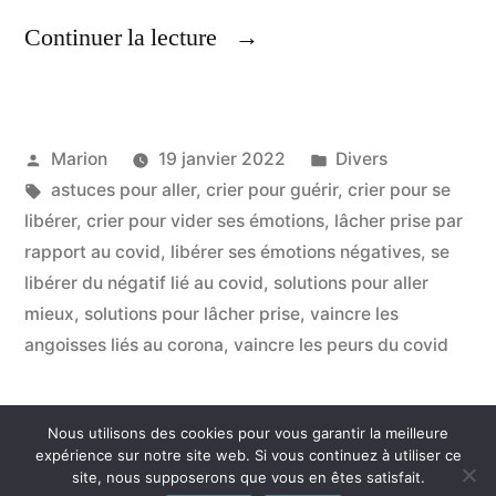
« Crier
Continuer la lecture
Cette
Méthode
Publié
Publié
Marion
19 janvier 2022
Divers
Efficace
par
Étiquettes :
dans
astuces pour aller
,
crier pour guérir
,
crier pour se
Pour
libérer
,
crier pour vider ses émotions
,
lâcher prise par
Guérir »
rapport au covid
,
libérer ses émotions négatives
,
se
libérer du négatif lié au covid
,
solutions pour aller
mieux
,
solutions pour lâcher prise
,
vaincre les
angoisses liés au corona
,
vaincre les peurs du covid
Nous utilisons des cookies pour vous garantir la meilleure
Consommer Autrement
,
Fièrement propulsé par
expérience sur notre site web. Si vous continuez à utiliser ce
site, nous supposerons que vous en êtes satisfait.
WordPress.