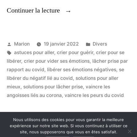
« Crier
Continuer la lecture
Cette
Méthode
Publié
Publié
Marion
19 janvier 2022
Divers
Efficace
par
Étiquettes :
dans
astuces pour aller
,
crier pour guérir
,
crier pour se
Pour
libérer
,
crier pour vider ses émotions
,
lâcher prise par
Guérir »
rapport au covid
,
libérer ses émotions négatives
,
se
libérer du négatif lié au covid
,
solutions pour aller
mieux
,
solutions pour lâcher prise
,
vaincre les
angoisses liés au corona
,
vaincre les peurs du covid
Nous utilisons des cookies pour vous garantir la meilleure
Consommer Autrement
,
Fièrement propulsé par
expérience sur notre site web. Si vous continuez à utiliser ce
site, nous supposerons que vous en êtes satisfait.
WordPress.