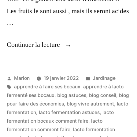
Les fruits le sont aussi , mais ils seront acides
…
« Apprendre
Continuer la lecture
La
Lacto-
Publié
Publié
Marion
19 janvier 2022
Jardinage
Fermentation
par
Étiquettes :
dans
apprendre à faire ses bocaux
,
apprendre à lacto
Des
fermenté ses bocaux
,
blog astuces
,
blog conseil
,
blog
Bocaux »
pour faire des économies
,
blog vivre autrement
,
lacto
fermentation
,
lacto fermentation astuces
,
lacto
fermentation bocaux comment faire
,
lacto
fermentation comment faire
,
lacto fermentation