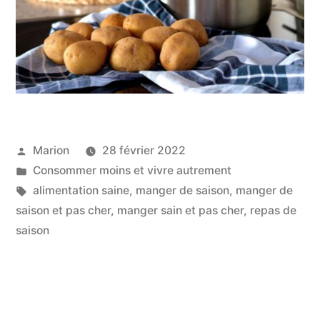
Publié
Marion
28 février 2022
par
Publié
Consommer moins et vivre autrement
dans
Étiquettes :
alimentation saine
,
manger de saison
,
manger de
saison et pas cher
,
manger sain et pas cher
,
repas de
saison