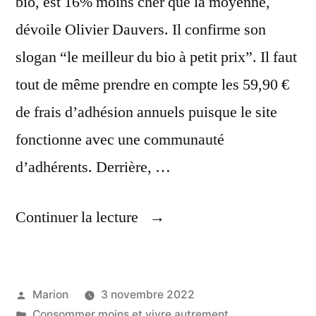
bio, est 16% moins cher que la moyenne,
dévoile Olivier Dauvers. Il confirme son
slogan “le meilleur du bio à petit prix”. Il faut
tout de même prendre en compte les 59,90 €
de frais d’adhésion annuels puisque le site
fonctionne avec une communauté
d’adhérents. Derrière, …
« Sites
Continuer la lecture
Les
Moins
Publié
Marion
3 novembre 2022
Chers
par
Publié
Consommer moins et vivre autrement