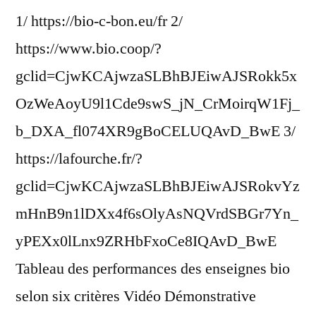
1/ https://bio-c-bon.eu/fr 2/
https://www.bio.coop/?
gclid=CjwKCAjwzaSLBhBJEiwAJSRokk5x
OzWeAoyU9l1Cde9swS_jN_CrMoirqW1Fj_
b_DXA_fl074XR9gBoCELUQAvD_BwE 3/
https://lafourche.fr/?
gclid=CjwKCAjwzaSLBhBJEiwAJSRokvYz
mHnB9n1lDXx4f6sOlyAsNQVrdSBGr7Yn_
yPEXx0lLnx9ZRHbFxoCe8IQAvD_BwE
Tableau des performances des enseignes bio
selon six critères Vidéo Démonstrative