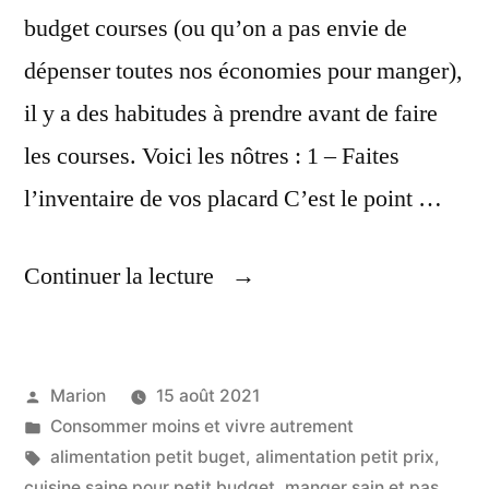
budget courses (ou qu’on a pas envie de
dépenser toutes nos économies pour manger),
il y a des habitudes à prendre avant de faire
les courses. Voici les nôtres : 1 – Faites
l’inventaire de vos placard C’est le point …
« Solutions
Continuer la lecture
Pour
Manger
Publié
Marion
15 août 2021
Sain
par
Publié
Consommer moins et vivre autrement
A
dans
Étiquettes :
alimentation petit buget
,
alimentation petit prix
,
Petit
cuisine saine pour petit budget
,
manger sain et pas