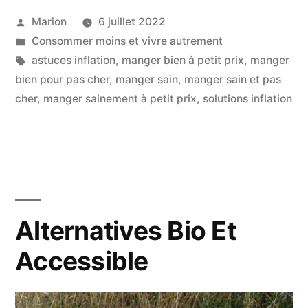
Publié
Marion
6 juillet 2022
Pas
par
Publié
Consommer moins et vivre autrement
Cher »
dans
Étiquettes :
astuces inflation
,
manger bien à petit prix
,
manger
bien pour pas cher
,
manger sain
,
manger sain et pas
cher
,
manger sainement à petit prix
,
solutions inflation
Alternatives Bio Et
Accessible