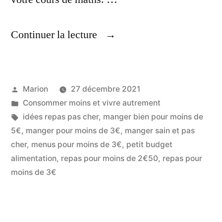
« Idées
Continuer la lecture
Repas,
Pour
Publié
Marion
27 décembre 2021
2€50 »
par
Publié
Consommer moins et vivre autrement
dans
Étiquettes :
idées repas pas cher
,
manger bien pour moins de
5€
,
manger pour moins de 3€
,
manger sain et pas
cher
,
menus pour moins de 3€
,
petit budget
alimentation
,
repas pour moins de 2€50
,
repas pour
moins de 3€