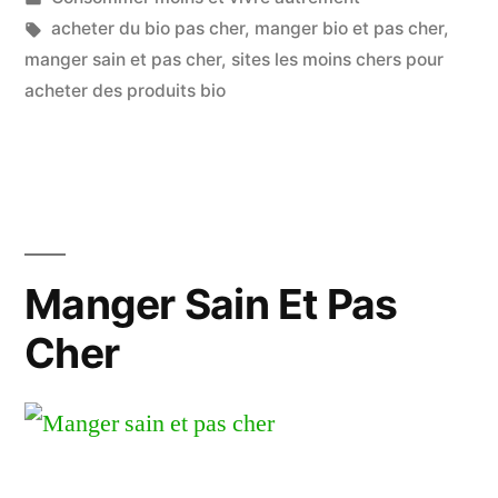
Pour
dans
Étiquettes :
acheter du bio pas cher
,
manger bio et pas cher
,
Acheter
manger sain et pas cher
,
sites les moins chers pour
acheter des produits bio
Des
Produits
Bio »
Manger Sain Et Pas
Cher