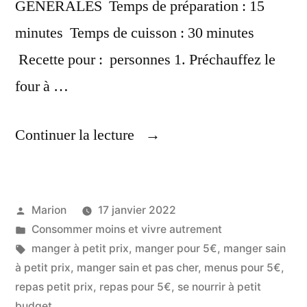
GÉNÉRALES Temps de préparation : 15
minutes Temps de cuisson : 30 minutes
Recette pour : personnes 1. Préchauffez le
four à …
« Cuisiner
Continuer la lecture
Pour
5€ »
Publié
Marion
17 janvier 2022
par
Publié
Consommer moins et vivre autrement
dans
Étiquettes :
manger à petit prix
,
manger pour 5€
,
manger sain
à petit prix
,
manger sain et pas cher
,
menus pour 5€
,
repas petit prix
,
repas pour 5€
,
se nourrir à petit
budget