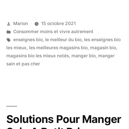
Publié
Marion
15 octobre 2021
par
Publié
Consommer moins et vivre autrement
dans
Étiquettes :
enseignes bio
,
le meilleur du bio
,
les enseignes bio
les mieux
,
les meilleures magasins bio
,
magasin bio
,
magasins bio les mieux notés
,
manger bio
,
manger
sain et pas cher
Solutions Pour Manger