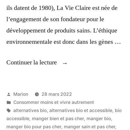
ils datent de 1980), La Vie Claire est née de
l’engagement de son fondateur pour le
développement de produits sains. L’éthique
environnementale est donc dans les gènes …
« Alternatives
Continuer la lecture
Bio
Et
Publié
Marion
28 mars 2022
Accessible »
par
Publié
Consommer moins et vivre autrement
dans
Étiquettes :
alternatives bio
,
alternatives bio et accessible
,
bio
accessible
,
manger bien et pas cher
,
manger bio
,
manger bio pour pas cher
,
manger sain et pas cher
,