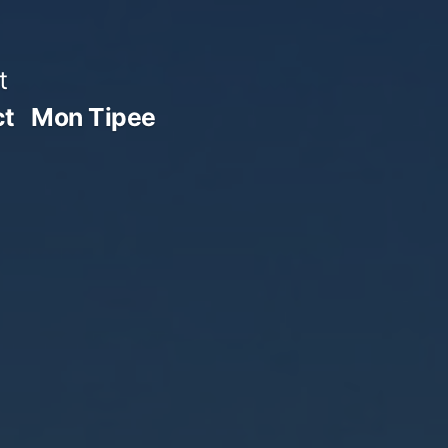
t
ct
Mon Tipee